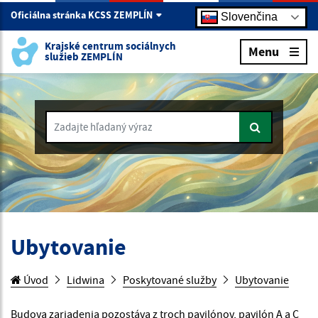
Oficiálna stránka KCSS ZEMPLÍN
Slovenčina
Krajské centrum sociálnych
Menu
služieb ZEMPLÍN
Zadajte hľadaný výraz
Ubytovanie
Úvod
Lidwina
Poskytované služby
Ubytovanie
Budova zariadenia pozostáva z troch pavilónov, pavilón A a C