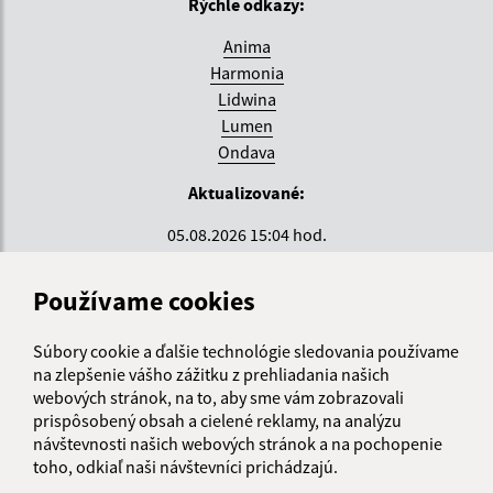
Rýchle odkazy:
Anima
Harmonia
Lidwina
Lumen
Ondava
Aktualizované:
05.08.2026 15:04 hod.
RSS
Používame cookies
Správca obsahu:
Súbory cookie a ďalšie technológie sledovania používame
Správca obsahu je Krajské centrum sociálnych služieb
na zlepšenie vášho zážitku z prehliadania našich
ZEMPLÍN.
webových stránok, na to, aby sme vám zobrazovali
Vytvorené v súlade s
Jednotným dizajn manuálom
prispôsobený obsah a cielené reklamy, na analýzu
elektronických služieb.
návštevnosti našich webových stránok a na pochopenie
toho, odkiaľ naši návštevníci prichádzajú.