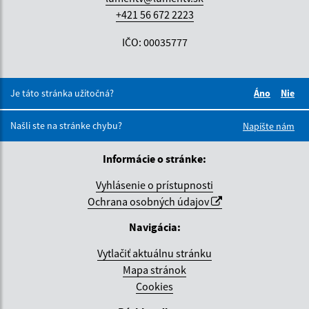
+421 56 672 2223
IČO: 00035777
Je táto stránka užitočná?
Áno
Nie
Boli tieto 
Boli 
Našli ste na stránke chybu?
Napíšte nám
Informácie o stránke:
Vyhlásenie o prístupnosti
Ochrana osobných údajov
Navigácia:
Vytlačiť aktuálnu stránku
Mapa stránok
Cookies