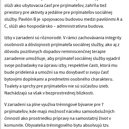
slúži ako ubytovacia časť pre prijímateľov, zahŕňa tiež
priestory pre aktivity a jedálne pre prijímateľov sociálnej
služby. Pavilón B je spojovacou budovou medzi pavilónmi A a
C, slúži ako hospodársko – administratívna budova.
Izby v zariadení sú rôznorodé. V rámci zachovávania integrity
osobnosti a dôstojnosti prijímateľa sociálnej služby, ako aj z
dôvodu pozitívnych dopadov reminiscenčnej terapie
zariadenie umožňuje, aby prijímateľ sociálnej služby vyjadril
svoje požiadavky na úpravu izby, respektíve časti, ktorá mu
bude pridelená a umožní sa mu dovybaviť si svoju časť
bytovými doplnkami a predmetmi osobného charakteru.
Toalety a sprchy pre prijímateľov nie sú súčasťou izieb.
Nachádzajú sa však v bezprostrednej blízkosti.
V zariadení sa plne využíva tréningové bývanie pre 7
prijímateľov, kde majú možnosť nácviku samoobslužných
činností ako prostriedku prípravy na samostatný život v
komunite. Obyvatelia tréningového bytu absolvujú tzv.