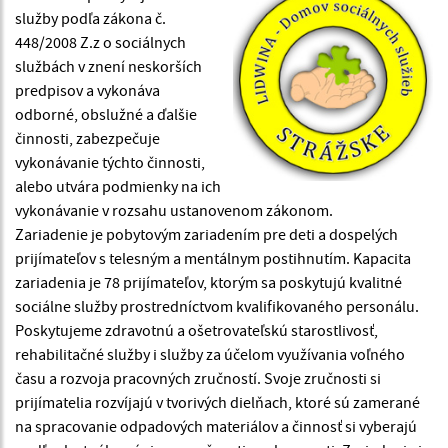
služby podľa zákona č.
448/2008 Z.z o sociálnych
službách v znení neskorších
predpisov a vykonáva
odborné, obslužné a ďalšie
činnosti, zabezpečuje
vykonávanie týchto činnosti,
alebo utvára podmienky na ich
vykonávanie v rozsahu ustanovenom zákonom.
Zariadenie je pobytovým zariadením pre deti a dospelých
prijímateľov s telesným a mentálnym postihnutím. Kapacita
zariadenia je 78 prijímateľov, ktorým sa poskytujú kvalitné
sociálne služby prostredníctvom kvalifikovaného personálu.
Poskytujeme zdravotnú a ošetrovateľskú starostlivosť,
rehabilitačné služby i služby za účelom využívania voľného
času a rozvoja pracovných zručností. Svoje zručnosti si
prijímatelia rozvíjajú v tvorivých dielňach, ktoré sú zamerané
na spracovanie odpadových materiálov a činnosť si vyberajú