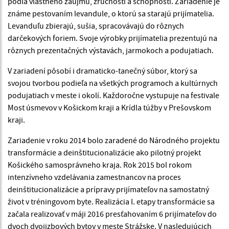
podľa vlastného záujmu, zručnosti a schopnosti. Zariadenie je
známe pestovaním levandule, o ktorú sa starajú prijímatelia.
Levanduľu zbierajú, sušia, spracovávajú do rôznych
darčekových foriem. Svoje výrobky prijímatelia prezentujú na
rôznych prezentačných výstavách, jarmokoch a podujatiach.
V zariadení pôsobí i dramaticko-tanečný súbor, ktorý sa
svojou tvorbou podieľa na všetkých programoch a kultúrnych
podujatiach v meste i okolí. Každoročne vystupuje na festivale
Most úsmevov v Košickom kraji a Krídla túžby v Prešovskom
kraji.
Zariadenie v roku 2014 bolo zaradené do Národného projektu
transformácie a deinštitucionalizácie ako pilotný projekt
Košického samosprávneho kraja. Rok 2015 bol rokom
intenzívneho vzdelávania zamestnancov na proces
deinštitucionalizácie a prípravy prijímateľov na samostatný
život v tréningovom byte. Realizácia I. etapy transformácie sa
začala realizovať v máji 2016 presťahovaním 6 prijímateľov do
dvoch dvojizbových bytov v meste Strážske. V nasledujúcich