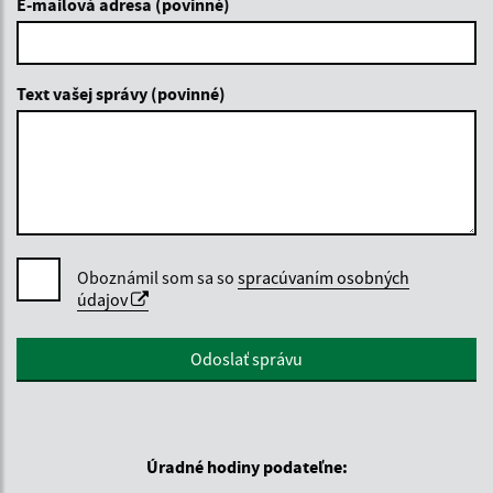
E-mailová adresa (povinné)
Text vašej správy (povinné)
Oboznámil som sa so
spracúvaním osobných
údajov
Google reCaptcha Response
Odoslať správu
Úradné hodiny podateľne: