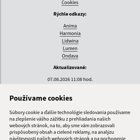
Cookies
Rýchle odkazy:
Anima
Harmonia
Lidwina
Lumen
Ondava
Aktualizované:
07.08.2026 11:08 hod.
RSS
Používame cookies
Správca obsahu:
Súbory cookie a ďalšie technológie sledovania používame
Správca obsahu je Krajské centrum sociálnych služieb
na zlepšenie vášho zážitku z prehliadania našich
ZEMPLÍN.
webových stránok, na to, aby sme vám zobrazovali
Vytvorené v súlade s
Jednotným dizajn manuálom
prispôsobený obsah a cielené reklamy, na analýzu
elektronických služieb.
návštevnosti našich webových stránok a na pochopenie