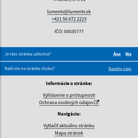
lumentv@lumentv.sk
+421 56 672 2223
IČO: 00035777
Je táto stránka užitočná?
Áno
Nie
Boli tieto 
Boli 
Našli ste na stránke chybu?
Napíšte nám
Informácie o stránke:
Vyhlásenie o prístupnosti
Ochrana osobných údajov
Navigácia:
Vytlačiť aktuálnu stránku
Mapa stránok