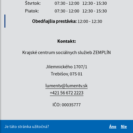
Štvrtok:
07:30 - 12:00
12:30 - 15:30
Piatok:
07:30 - 12:00
12:30 - 15:30
Obedňajšia prestávka:
12:00 - 12:30
Kontakt:
Krajské centrum sociálnych služieb ZEMPLÍN
Jilemnického 1707/1
Trebišov, 075 01
lumentv@lumentv.sk
+421 56 672 2223
IČO: 00035777
Je táto stránka užitočná?
Áno
Nie
Boli tieto 
Boli 