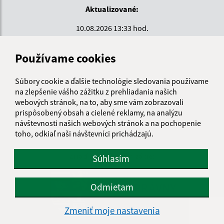
Aktualizované:
10.08.2026 13:33 hod.
RSS
Používame cookies
Správca obsahu:
Súbory cookie a ďalšie technológie sledovania používame
Správca obsahu je Krajské centrum sociálnych služieb
na zlepšenie vášho zážitku z prehliadania našich
ZEMPLÍN.
webových stránok, na to, aby sme vám zobrazovali
Vytvorené v súlade s
Jednotným dizajn manuálom
prispôsobený obsah a cielené reklamy, na analýzu
elektronických služieb.
návštevnosti našich webových stránok a na pochopenie
toho, odkiaľ naši návštevníci prichádzajú.
Zriaďovateľ organizácie:
Súhlasím
KOŠICKÝ
SAMOSPRÁVNY
Odmietam
KRAJ
Zmeniť moje nastavenia