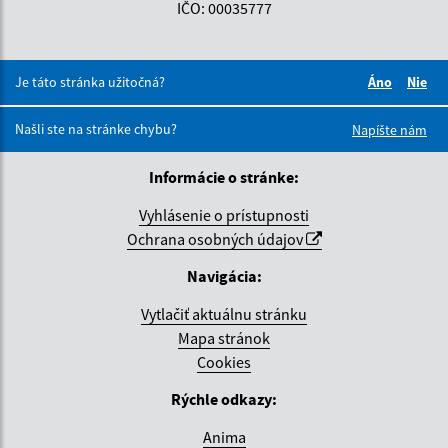
IČO: 00035777
Je táto stránka užitočná?
Áno
Nie
Boli tieto 
Boli 
Našli ste na stránke chybu?
Napíšte nám
Informácie o stránke:
Vyhlásenie o prístupnosti
Ochrana osobných údajov
Navigácia:
Vytlačiť aktuálnu stránku
Mapa stránok
Cookies
Rýchle odkazy:
Anima