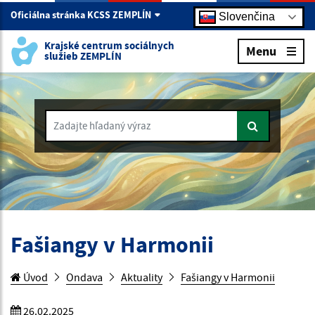
Oficiálna stránka KCSS ZEMPLÍN
Slovenčina
Krajské centrum sociálnych
Menu
služieb ZEMPLÍN
Zadajte hľadaný výraz
Fašiangy v Harmonii
Úvod
Ondava
Aktuality
Fašiangy v Harmonii
26.02.2025