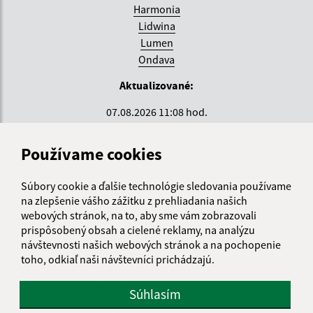
Harmonia
Lidwina
Lumen
Ondava
Aktualizované:
07.08.2026 11:08 hod.
RSS
Používame cookies
Správca obsahu:
Súbory cookie a ďalšie technológie sledovania používame
Správca obsahu je Krajské centrum sociálnych služieb
na zlepšenie vášho zážitku z prehliadania našich
ZEMPLÍN.
webových stránok, na to, aby sme vám zobrazovali
Vytvorené v súlade s
Jednotným dizajn manuálom
prispôsobený obsah a cielené reklamy, na analýzu
elektronických služieb.
návštevnosti našich webových stránok a na pochopenie
toho, odkiaľ naši návštevníci prichádzajú.
Zriaďovateľ organizácie:
Súhlasím