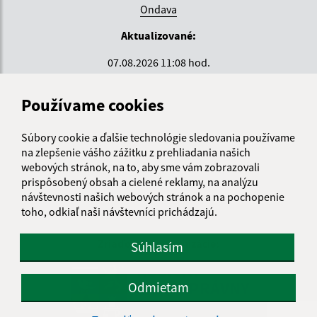
Ondava
Aktualizované:
07.08.2026 11:08 hod.
RSS
Používame cookies
Správca obsahu:
Súbory cookie a ďalšie technológie sledovania používame
Správca obsahu je Krajské centrum sociálnych služieb
na zlepšenie vášho zážitku z prehliadania našich
ZEMPLÍN.
webových stránok, na to, aby sme vám zobrazovali
Vytvorené v súlade s
Jednotným dizajn manuálom
prispôsobený obsah a cielené reklamy, na analýzu
elektronických služieb.
návštevnosti našich webových stránok a na pochopenie
toho, odkiaľ naši návštevníci prichádzajú.
Zriaďovateľ organizácie:
Súhlasím
KOŠICKÝ
SAMOSPRÁVNY
Odmietam
KRAJ