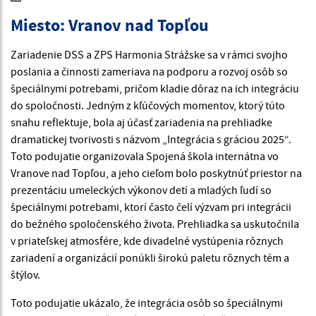
Miesto: Vranov nad Topľou
Zariadenie DSS a ZPS Harmonia Strážske sa v rámci svojho
poslania a činnosti zameriava na podporu a rozvoj osôb so
špeciálnymi potrebami, pričom kladie dôraz na ich integráciu
do spoločnosti. Jedným z kľúčových momentov, ktorý túto
snahu reflektuje, bola aj účasť zariadenia na prehliadke
dramatickej tvorivosti s názvom „Integrácia s gráciou 2025“.
Toto podujatie organizovala Spojená škola internátna vo
Vranove nad Topľou, a jeho cieľom bolo poskytnúť priestor na
prezentáciu umeleckých výkonov detí a mladých ľudí so
špeciálnymi potrebami, ktorí často čelí výzvam pri integrácii
do bežného spoločenského života. Prehliadka sa uskutočnila
v priateľskej atmosfére, kde divadelné vystúpenia rôznych
zariadení a organizácií ponúkli širokú paletu rôznych tém a
štýlov.
Toto podujatie ukázalo, že integrácia osôb so špeciálnymi