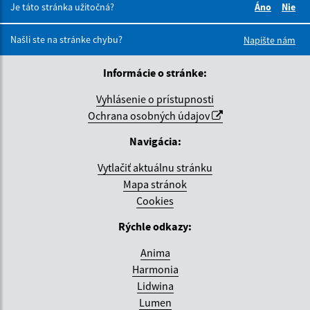
Je táto stránka užitočná?
Áno
Nie
Boli tieto 
Boli 
Našli ste na stránke chybu?
Napíšte nám
Informácie o stránke:
Vyhlásenie o prístupnosti
Ochrana osobných údajov
Navigácia:
Vytlačiť aktuálnu stránku
Mapa stránok
Cookies
Rýchle odkazy:
Anima
Harmonia
Lidwina
Lumen