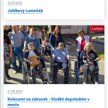
24.09.2025
Jablkový Lumeňák
Lumen
27.08.2025
Kolesami na zákusok - Sladké dopoludnie v
meste