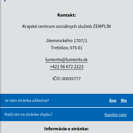
Kontakt:
Krajské centrum sociálnych služieb ZEMPLÍN
Jilemnického 1707/1
Trebišov, 075 01
lumentv@lumentv.sk
+421 56 672 2223
IČO: 00035777
Je táto stránka užitočná?
Áno
Nie
Boli tieto 
Boli 
Našli ste na stránke chybu?
Napíšte nám
Informácie o stránke: