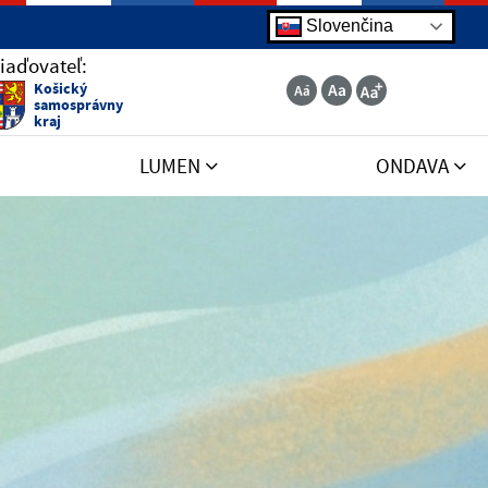
Slovenčina
iaďovateľ:
Košický
samosprávny
kraj
LUMEN
ONDAVA