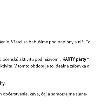
ošenie. Všetci sa babušíme pod paplóny a nič. To
poločenskú aktivitu pod názvom „
KARTY párty
".
tivita. V tomto období je to ideálna zábavka a
.
chy
.
 občerstvenie, káva, čaj a samozrejme slané-