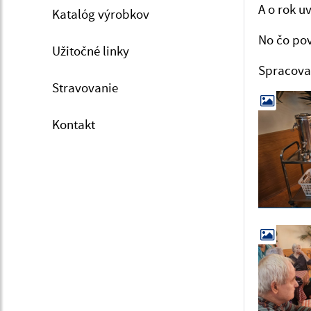
A o rok u
Katalóg výrobkov
No čo pov
Užitočné linky
Spracova
Stravovanie
Kontakt