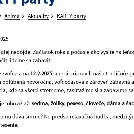
Anima
Aktuality
KARTY párty
2025
ďalej nepôjde. Začiatok roka a počasie ako vyšité na leň
čiť, ideme sa zabaviť.
 zvoľna a na
12.2.2025
sme si pripravili našu tradičnú s
a obľúbená novoročná, voľnočasová a zároveň zábavná ak
ícia, kde sa všetci stretneme, zasúťažíme si a zabavíme sa
je toho až až:
sedma, žolíky, pexeso, človeče, dáma a ša
 tomu dáva šmrnc? No predsa relaxačná hudba, medzitým
tešenie.