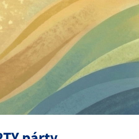
TY párty