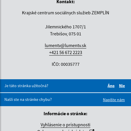
Kontakt:
Krajské centrum sociálnych služieb ZEMPLÍN
Jilemnického 1707/1
Trebišov, 075 01
lumentv@lumentv.sk
+421 56 672 2223
IČO: 00035777
Je táto stránka užitočná?
Áno
Nie
Boli tieto 
Boli 
Našli ste na stránke chybu?
Napíšte nám
Informácie o stránke:
Vyhlásenie o prístupnosti