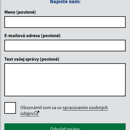
Napíšte nám:
Meno (povinné)
E-mailová adresa (povinné)
Text vašej správy (povinné)
Oboznámil som sa so
spracúvaním osobných
údajov
Google reCaptcha Response
Odoslať správu