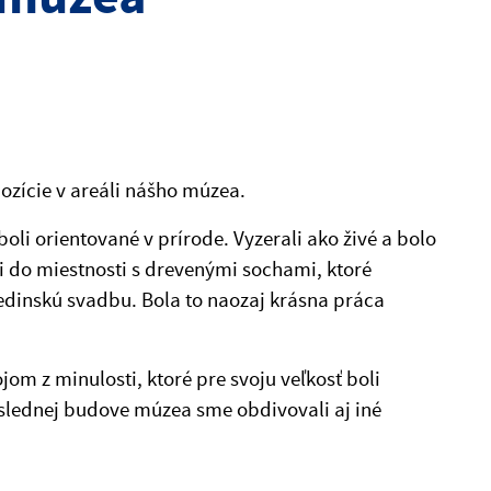
pozície v areáli nášho múzea.
oli orientované v prírode. Vyzerali ako živé a bolo
li do miestnosti s drevenými sochami, ktoré
dedinskú svadbu. Bola to naozaj krásna práca
m z minulosti, ktoré pre svoju veľkosť boli
poslednej budove múzea sme obdivovali aj iné