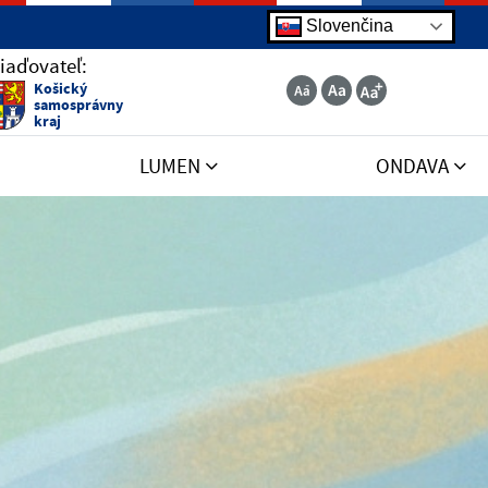
Slovenčina
iaďovateľ:
Košický
samosprávny
kraj
LUMEN
ONDAVA