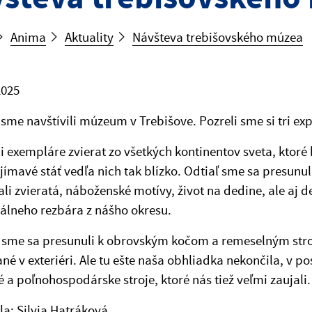
Anima
Aktuality
Návšteva trebišovského múzea
2025
 sme navštívili múzeum v Trebišove. Pozreli sme si tri ex
i exempláre zvierat zo všetkých kontinentov sveta, ktoré b
jímavé stáť vedľa nich tak blízko. Odtiaľ sme sa presunu
li zvieratá, náboženské motívy, život na dedine, ale aj 
álneho rezbára z nášho okresu.
sme sa presunuli k obrovským kočom a remeselným strojo
né v exteriéri. Ale tu ešte naša obhliadka nekončila, v 
 a poľnohospodárske stroje, ktoré nás tiež veľmi zaujali.
a: Silvia Hatráková