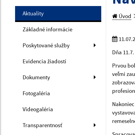
Aktuality
Úvod
Základné informácie
11.07.
Poskytované služby
Dňa 11.7.
Evidencia žiadostí
Prvou bol
veľmi zau
Dokumenty
zobrazova
profesion
Fotogaléria
Nakoniec 
Videogaléria
vystavova
remeselné
Transparentnosť
Spracoval