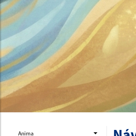
Náv
Anima