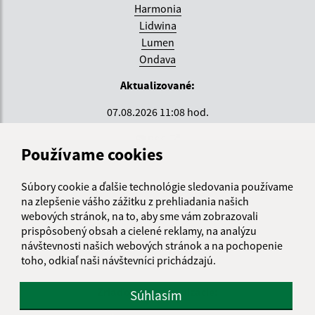
Harmonia
Lidwina
Lumen
Ondava
Aktualizované:
07.08.2026 11:08 hod.
RSS
Používame cookies
Správca obsahu:
Súbory cookie a ďalšie technológie sledovania používame
Správca obsahu je Krajské centrum sociálnych služieb
na zlepšenie vášho zážitku z prehliadania našich
ZEMPLÍN.
webových stránok, na to, aby sme vám zobrazovali
Vytvorené v súlade s
Jednotným dizajn manuálom
prispôsobený obsah a cielené reklamy, na analýzu
elektronických služieb.
návštevnosti našich webových stránok a na pochopenie
toho, odkiaľ naši návštevníci prichádzajú.
Zriaďovateľ organizácie:
Súhlasím