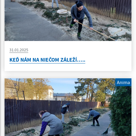
31.01.2025
KEĎ NÁM NA NIEČOM ZÁLEŽÍ…..
Anima