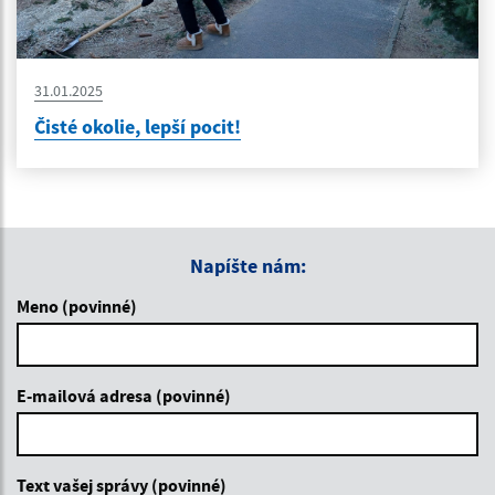
31.01.2025
Čisté okolie, lepší pocit!
Napíšte nám:
Meno (povinné)
E-mailová adresa (povinné)
Text vašej správy (povinné)