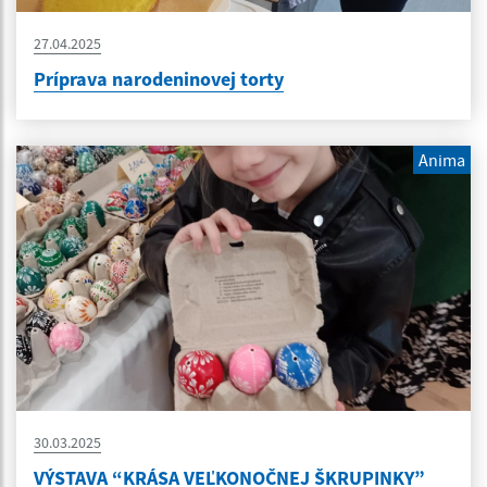
27.04.2025
Príprava narodeninovej torty
Anima
30.03.2025
VÝSTAVA “KRÁSA VEĽKONOČNEJ ŠKRUPINKY”