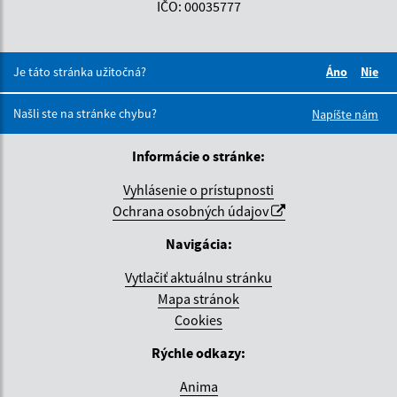
IČO: 00035777
Je táto stránka užitočná?
Áno
Nie
Boli tieto 
Boli 
Našli ste na stránke chybu?
Napíšte nám
Informácie o stránke:
Vyhlásenie o prístupnosti
Ochrana osobných údajov
Navigácia:
Vytlačiť aktuálnu stránku
Mapa stránok
Cookies
Rýchle odkazy:
Anima