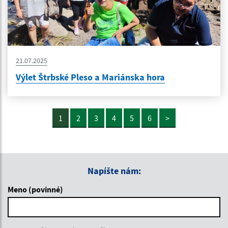
21.07.2025
Výlet Štrbské Pleso a Mariánska hora
1
2
3
4
5
6
>
Napíšte nám:
Meno (povinné)