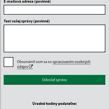
E-mailová adresa (povinné)
Text vašej správy (povinné)
Oboznámil som sa so
spracúvaním osobných
údajov
Google reCaptcha Response
Odoslať správu
Úradné hodiny podateľne: