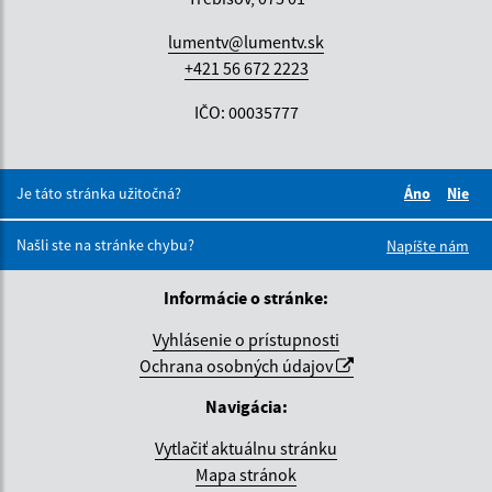
lumentv@lumentv.sk
+421 56 672 2223
IČO: 00035777
Je táto stránka užitočná?
Áno
Nie
Boli tieto 
Boli 
Našli ste na stránke chybu?
Napíšte nám
Informácie o stránke:
Vyhlásenie o prístupnosti
Ochrana osobných údajov
Navigácia:
Vytlačiť aktuálnu stránku
Mapa stránok