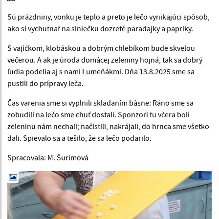
Sú prázdniny, vonku je teplo a preto je lečo vynikajúci spôsob,
ako si vychutnať na slniečku dozreté paradajky a papriky.
S vajíčkom, klobáskou a dobrým chlebíkom bude skvelou
večerou. A ak je úroda domácej zeleniny hojná, tak sa dobrý
ľudia podelia aj s nami Lumeňákmi. Dňa 13.8.2025 sme sa
pustili do prípravy leča.
Čas varenia sme si vyplnili skladaním básne: Ráno sme sa
zobudili na lečo sme chuť dostali. Sponzori tu včera boli
zeleninu nám nechali; načistili, nakrájali, do hrnca sme všetko
dali. Spievalo sa a tešilo, že sa lečo podarilo.
Spracovala: M. Šurimová