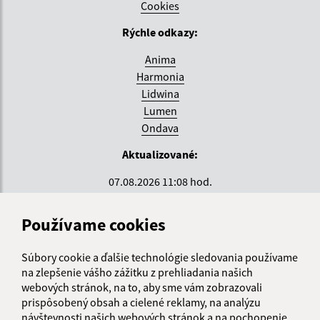
Cookies
Rýchle odkazy:
Anima
Harmonia
Lidwina
Lumen
Ondava
Aktualizované:
07.08.2026 11:08 hod.
RSS
Používame cookies
Správca obsahu:
Súbory cookie a ďalšie technológie sledovania používame
Správca obsahu je Krajské centrum sociálnych služieb
na zlepšenie vášho zážitku z prehliadania našich
ZEMPLÍN.
webových stránok, na to, aby sme vám zobrazovali
Vytvorené v súlade s
Jednotným dizajn manuálom
prispôsobený obsah a cielené reklamy, na analýzu
elektronických služieb.
návštevnosti našich webových stránok a na pochopenie