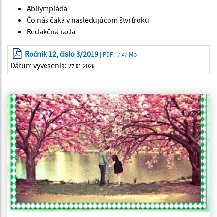
Abilympiáda
Čo nás čaká v nasledujúcom štvrťroku
Redakčná rada
Ročník 12, číslo 3/2019
| PDF | 7.47 Mb
Dátum vyvesenia:
27.01.2026