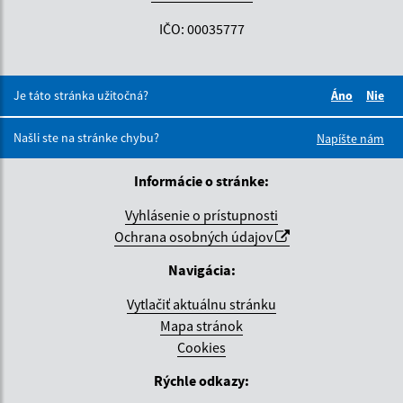
IČO: 00035777
Je táto stránka užitočná?
Áno
Nie
Boli tieto 
Boli 
Našli ste na stránke chybu?
Napíšte nám
Informácie o stránke:
Vyhlásenie o prístupnosti
Ochrana osobných údajov
Navigácia:
Vytlačiť aktuálnu stránku
Mapa stránok
Cookies
Rýchle odkazy: