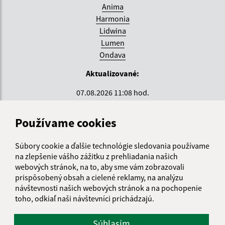
Anima
Harmonia
Lidwina
Lumen
Ondava
Aktualizované:
07.08.2026 11:08 hod.
RSS
Používame cookies
Správca obsahu:
Súbory cookie a ďalšie technológie sledovania používame
Správca obsahu je Krajské centrum sociálnych služieb
na zlepšenie vášho zážitku z prehliadania našich
ZEMPLÍN.
webových stránok, na to, aby sme vám zobrazovali
Vytvorené v súlade s
Jednotným dizajn manuálom
prispôsobený obsah a cielené reklamy, na analýzu
elektronických služieb.
návštevnosti našich webových stránok a na pochopenie
toho, odkiaľ naši návštevníci prichádzajú.
Zriaďovateľ organizácie:
Súhlasím