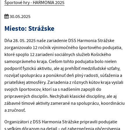
Športové hry - HARMONIA 2025
30.05.2025
Miesto: Strážske
Dňa 28. 05. 2025 naše zariadenie DSS Harmonia Strážske
zorganizovalo 12 ročník výnimočného športového podujatia,
ktoré spojilo 12 zariadení sociálnych služieb Košického
samosprávneho kraja. Cieľom tohto podujatia bolo nielen
podporiť fyzickú aktivitu, ale aj prehĺbiť medziľudské vzťahy,
rozvíjať spoluprácu a ponúknuť deň plný radosti, súťaženia a
priateľskej atmosféry. Zariadenia z rôznych kútov kraja vyslali
svojich športovcov, ktorí sa s nadšením zapojili do
pripravených disciplín. Nechýbali klasické disciplíny, ale aj
zábavné tímové aktivity zamerané na spoluprácu, koordináciu
a zručnosť.
Organizátori z DSS Harmonia Strážske pripravili podujatie
s veľkým dôrazom na detail – od zabezpečenia občerstvenia,