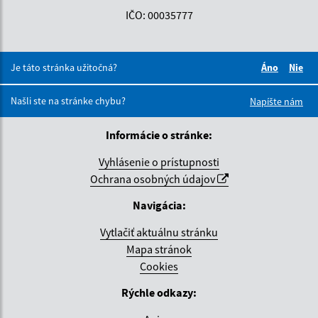
IČO: 00035777
Je táto stránka užitočná?
Áno
Nie
Boli tieto 
Boli 
Našli ste na stránke chybu?
Napíšte nám
Informácie o stránke:
Vyhlásenie o prístupnosti
Ochrana osobných údajov
Navigácia:
Vytlačiť aktuálnu stránku
Mapa stránok
Cookies
Rýchle odkazy: