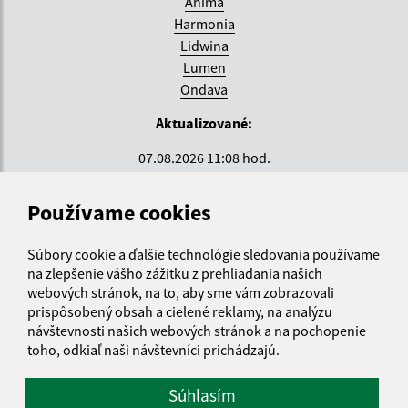
Anima
Harmonia
Lidwina
Lumen
Ondava
Aktualizované:
07.08.2026 11:08 hod.
RSS
Používame cookies
Správca obsahu:
Súbory cookie a ďalšie technológie sledovania používame
Správca obsahu je Krajské centrum sociálnych služieb
na zlepšenie vášho zážitku z prehliadania našich
ZEMPLÍN.
webových stránok, na to, aby sme vám zobrazovali
Vytvorené v súlade s
Jednotným dizajn manuálom
prispôsobený obsah a cielené reklamy, na analýzu
elektronických služieb.
návštevnosti našich webových stránok a na pochopenie
toho, odkiaľ naši návštevníci prichádzajú.
Zriaďovateľ organizácie:
Súhlasím