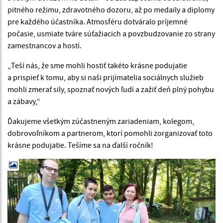
pitného režimu, zdravotného dozoru, až po medaily a diplomy
pre každého účastníka. Atmosféru dotváralo príjemné
počasie, usmiate tváre súťažiacich a povzbudzovanie zo strany
zamestnancov a hostí.
„Teší nás, že sme mohli hostiť takéto krásne podujatie
a prispieť k tomu, aby si naši prijímatelia sociálnych služieb
mohli zmerať sily, spoznať nových ľudí a zažiť deň plný pohybu
a zábavy,“
Ďakujeme všetkým zúčastneným zariadeniam, kolegom,
dobrovoľníkom a partnerom, ktorí pomohli zorganizovať toto
krásne podujatie. Tešíme sa na ďalší ročník!