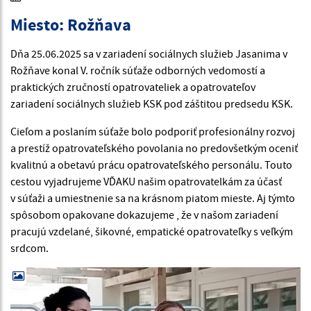
Miesto: Rožňava
Dňa 25.06.2025 sa v zariadení sociálnych služieb Jasanima v
Rožňave konal V. ročník súťaže odborných vedomostí a
praktických zručností opatrovateliek a opatrovateľov
zariadení sociálnych služieb KSK pod záštitou predsedu KSK.
Cieľom a poslaním súťaže bolo podporiť profesionálny rozvoj
a prestíž opatrovateľského povolania no predovšetkým oceniť
kvalitnú a obetavú prácu opatrovateľského personálu. Touto
cestou vyjadrujeme VĎAKU našim opatrovatelkám za účasť
v súťaži a umiestnenie sa na krásnom piatom mieste. Aj týmto
spôsobom opakovane dokazujeme , že v našom zariadení
pracujú vzdelané, šikovné, empatické opatrovateľky s veľkým
srdcom.