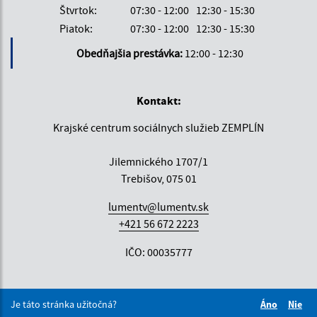
Štvrtok:
07:30 - 12:00
12:30 - 15:30
Piatok:
07:30 - 12:00
12:30 - 15:30
Obedňajšia prestávka:
12:00 - 12:30
Kontakt:
Krajské centrum sociálnych služieb ZEMPLÍN
Jilemnického 1707/1
Trebišov, 075 01
lumentv@lumentv.sk
+421 56 672 2223
IČO: 00035777
Je táto stránka užitočná?
Áno
Nie
Boli tieto 
Boli 