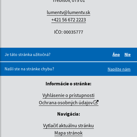
Trebišov, 075 01
lumentv@lumentv.sk
+421 56 672 2223
IČO: 00035777
Je táto stránka užitočná?
Áno
Nie
Boli tieto 
Boli 
Našli ste na stránke chybu?
Napíšte nám
Informácie o stránke:
Vyhlásenie o prístupnosti
Ochrana osobných údajov
Navigácia:
Vytlačiť aktuálnu stránku
Mapa stránok