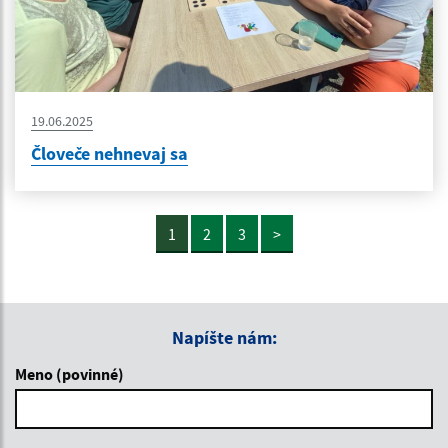
19.06.2025
Človeče nehnevaj sa
1
2
3
>
Napíšte nám:
Meno (povinné)