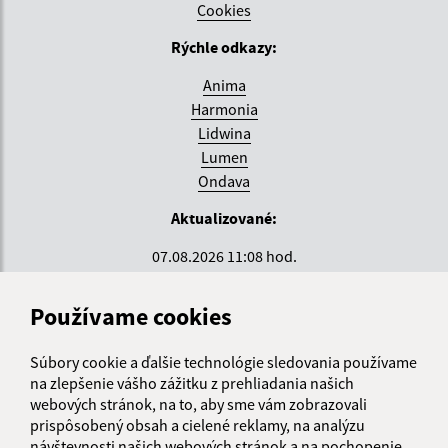
Cookies
Rýchle odkazy:
Anima
Harmonia
Lidwina
Lumen
Ondava
Aktualizované:
07.08.2026 11:08 hod.
RSS
Používame cookies
Správca obsahu:
Súbory cookie a ďalšie technológie sledovania používame
Správca obsahu je Krajské centrum sociálnych služieb
na zlepšenie vášho zážitku z prehliadania našich
ZEMPLÍN.
webových stránok, na to, aby sme vám zobrazovali
Vytvorené v súlade s
Jednotným dizajn manuálom
prispôsobený obsah a cielené reklamy, na analýzu
elektronických služieb.
návštevnosti našich webových stránok a na pochopenie