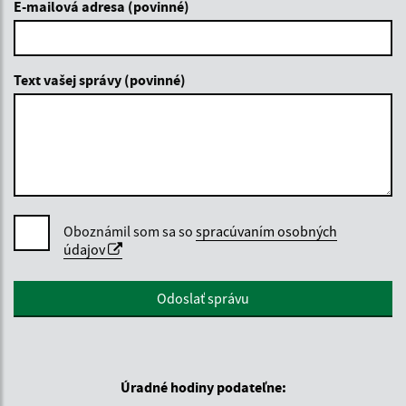
E-mailová adresa (povinné)
Text vašej správy (povinné)
Oboznámil som sa so
spracúvaním osobných
údajov
Google reCaptcha Response
Odoslať správu
Úradné hodiny podateľne: