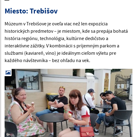
Miesto: Trebišov
Múzeum v Trebišove je oveľa viac než len expozícia
historických predmetov – je miestom, kde sa prepája bohatá
história regiónu, technológia, kultúrne dedičstvo a
interaktívne zážitky. V kombinácii s príjemným parkom a
službami (kaviareň, víno) je ideálnym cieľom výletu pre
každého návštevníka – bez ohľadu na vek.