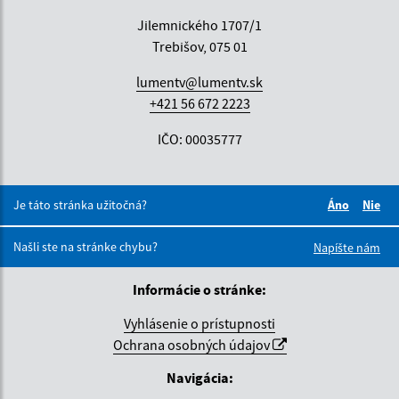
Jilemnického 1707/1
Trebišov, 075 01
lumentv@lumentv.sk
+421 56 672 2223
IČO: 00035777
Je táto stránka užitočná?
Áno
Nie
Boli tieto 
Boli 
Našli ste na stránke chybu?
Napíšte nám
Informácie o stránke:
Vyhlásenie o prístupnosti
Ochrana osobných údajov
Navigácia: