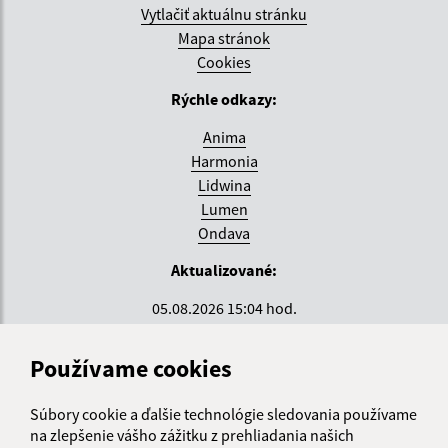
Vytlačiť aktuálnu stránku
Mapa stránok
Cookies
Rýchle odkazy:
Anima
Harmonia
Lidwina
Lumen
Ondava
Aktualizované:
05.08.2026 15:04 hod.
RSS
Používame cookies
Správca obsahu:
Súbory cookie a ďalšie technológie sledovania používame
Správca obsahu je Krajské centrum sociálnych služieb
na zlepšenie vášho zážitku z prehliadania našich
ZEMPLÍN.