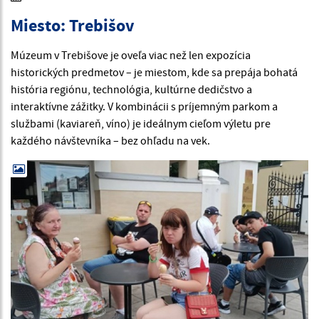
Miesto: Trebišov
Múzeum v Trebišove je oveľa viac než len expozícia
historických predmetov – je miestom, kde sa prepája bohatá
história regiónu, technológia, kultúrne dedičstvo a
interaktívne zážitky. V kombinácii s príjemným parkom a
službami (kaviareň, víno) je ideálnym cieľom výletu pre
každého návštevníka – bez ohľadu na vek.