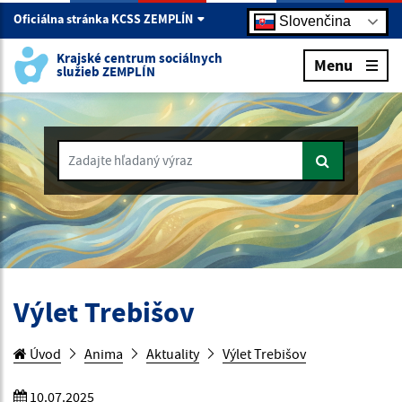
Oficiálna stránka KCSS ZEMPLÍN
Slovenčina
Krajské centrum sociálnych
Menu
služieb ZEMPLÍN
Zadajte hľadaný výraz
Výlet Trebišov
Úvod
Anima
Aktuality
Výlet Trebišov
10.07.2025