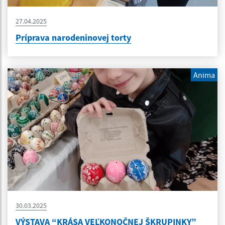
27.04.2025
Príprava narodeninovej torty
Anima
30.03.2025
VÝSTAVA “KRÁSA VEĽKONOČNEJ ŠKRUPINKY”