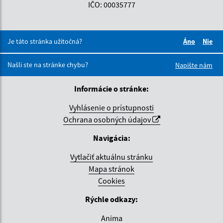
IČO: 00035777
Je táto stránka užitočná?
Áno
Nie
Boli tieto 
Boli 
Našli ste na stránke chybu?
Napíšte nám
Informácie o stránke:
Vyhlásenie o prístupnosti
Ochrana osobných údajov
Navigácia:
Vytlačiť aktuálnu stránku
Mapa stránok
Cookies
Rýchle odkazy:
Anima