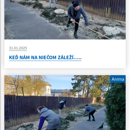
31.01.2025
KEĎ NÁM NA NIEČOM ZÁLEŽÍ…..
Anima