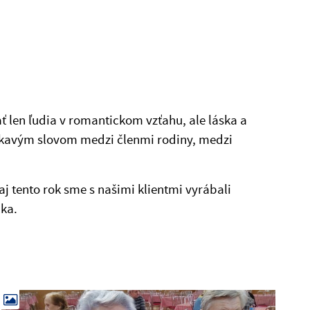
ť len ľudia v romantickom vzťahu, ale láska a
áskavým slovom medzi členmi rodiny, medzi
j tento rok sme s našimi klientmi vyrábali
čka.