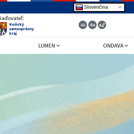
Slovenčina
iaďovateľ:
Košický
samosprávny
kraj
LUMEN
ONDAVA