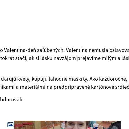
ého Valentína-deň zaľúbených. Valentína nemusia oslavova
okrát stačí, ak si lásku navzájom prejavíme milým a l
, darujú kvety, kupujú lahodné maškrty. Ako každoročne, a
chnikami a materiálmi na predpripravené kartónové srdie
obdarovali.