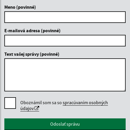
Meno (povinné)
E-mailová adresa (povinné)
Text vašej správy (povinné)
Oboznámil som sa so
spracúvaním osobných
údajov
Google reCaptcha Response
Odoslať správu