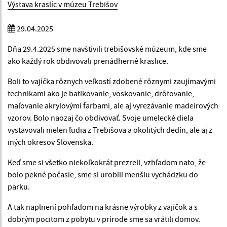
Výstava kraslíc v múzeu Trebišov
29.04.2025
Dňa 29.4.2025 sme navštívili trebišovské múzeum, kde sme
ako každý rok obdivovali prenádherné kraslice.
Boli to vajíčka rôznych veľkostí zdobené rôznymi zaujímavými
technikami ako je batikovanie, voskovanie, drôtovanie,
maľovanie akrylovými farbami, ale aj vyrezávanie madeirových
vzorov. Bolo naozaj čo obdivovať. Svoje umelecké diela
vystavovali nielen ľudia z Trebišova a okolitých dedín, ale aj z
iných okresov Slovenska.
Keď sme si všetko niekoľkokrát prezreli, vzhľadom nato, že
bolo pekné počasie, sme si urobili menšiu vychádzku do
parku.
A tak naplnení pohľadom na krásne výrobky z vajíčok a s
dobrým pocitom z pobytu v prírode sme sa vrátili domov.