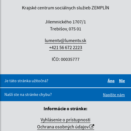
Krajské centrum sociálnych služieb ZEMPLÍN
Jilemnického 1707/1
Trebišov, 075 01
lumentv@lumentv.sk
+421 56 672 2223
IČO: 00035777
Je táto stránka užitočná?
Áno
Nie
Boli tieto 
Boli 
Našli ste na stránke chybu?
Napíšte nám
Informácie o stránke:
Vyhlásenie o prístupnosti
Ochrana osobných údajov