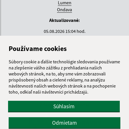
Lumen
Ondava
Aktualizované:
05.08.2026 15:04 hod.
RSS
Používame cookies
Správca obsahu:
Súbory cookie a ďalšie technológie sledovania používame
Správca obsahu je Krajské centrum sociálnych služieb
na zlepšenie vášho zážitku z prehliadania našich
ZEMPLÍN.
webových stránok, na to, aby sme vám zobrazovali
Vytvorené v súlade s
Jednotným dizajn manuálom
prispôsobený obsah a cielené reklamy, na analýzu
elektronických služieb.
návštevnosti našich webových stránok a na pochopenie
toho, odkiaľ naši návštevníci prichádzajú.
Zriaďovateľ organizácie:
Súhlasím
KOŠICKÝ
SAMOSPRÁVNY
Odmietam