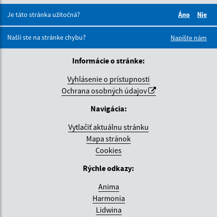
Je táto stránka užitočná?
Áno
Nie
Boli tieto 
Boli 
Našli ste na stránke chybu?
Napíšte nám
Informácie o stránke:
Vyhlásenie o prístupnosti
Ochrana osobných údajov
Navigácia:
Vytlačiť aktuálnu stránku
Mapa stránok
Cookies
Rýchle odkazy:
Anima
Harmonia
Lidwina