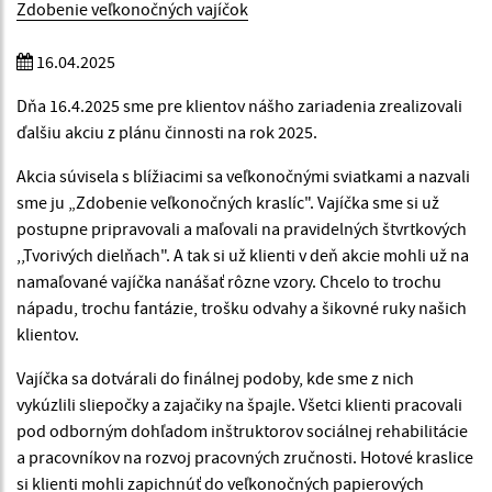
Zdobenie veľkonočných vajíčok
16.04.2025
Dňa 16.4.2025 sme pre klientov nášho zariadenia zrealizovali
ďalšiu akciu z plánu činnosti na rok 2025.
Akcia súvisela s blížiacimi sa veľkonočnými sviatkami a nazvali
sme ju „Zdobenie veľkonočných kraslíc". Vajíčka sme si už
postupne pripravovali a maľovali na pravidelných štvrtkových
,,Tvorivých dielňach". A tak si už klienti v deň akcie mohli už na
namaľované vajíčka nanášať rôzne vzory. Chcelo to trochu
nápadu, trochu fantázie, trošku odvahy a šikovné ruky našich
klientov.
Vajíčka sa dotvárali do finálnej podoby, kde sme z nich
vykúzlili sliepočky a zajačiky na špajle. Všetci klienti pracovali
pod odborným dohľadom inštruktorov sociálnej rehabilitácie
a pracovníkov na rozvoj pracovných zručnosti. Hotové kraslice
si klienti mohli zapichnúť do veľkonočných papierových