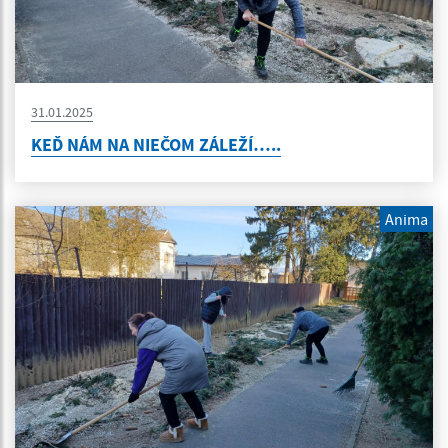
31.01.2025
KEĎ NÁM NA NIEČOM ZÁLEŽÍ…..
Anima